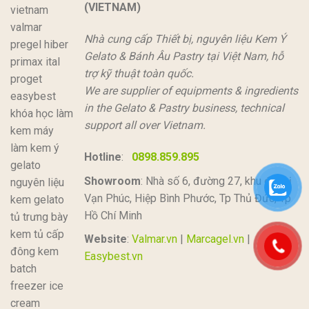
(VIETNAM)
Nhà cung cấp Thiết bị, nguyên liệu Kem Ý
Gelato & Bánh Âu Pastry tại Việt Nam, hỗ
trợ kỹ thuật toàn quốc.
We are supplier of equipments & ingredients
in the Gelato & Pastry business, technical
support all over Vietnam.
Hotline
:
0898.859.895
Showroom
: Nhà số 6, đường 27, khu đô thị
Vạn Phúc, Hiệp Bình Phước, Tp Thủ Đức, Tp
Hồ Chí Minh
Website
:
Valmar.vn
|
Marcagel.vn
|
Easybest.vn