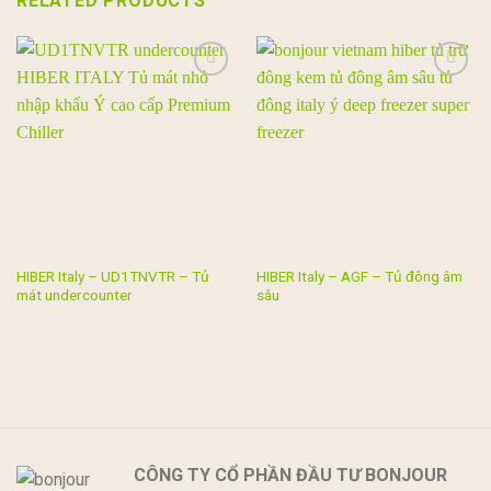
RELATED PRODUCTS
Add to
Add to
wishlist
wishlist
HIBER Italy – UD1TNVTR – Tủ
HIBER Italy – AGF – Tủ đông âm
mát undercounter
sâu
CÔNG TY CỔ PHẦN ĐẦU TƯ BONJOUR