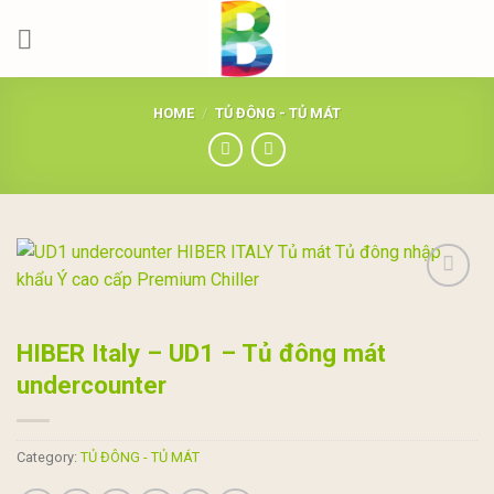
Skip
to
content
HOME
/
TỦ ĐÔNG - TỦ MÁT
Add to
wishlist
HIBER Italy – UD1 – Tủ đông mát
undercounter
Category:
TỦ ĐÔNG - TỦ MÁT